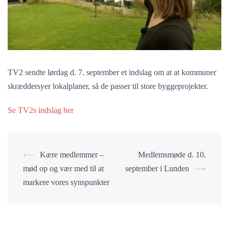
TV2 sendte lørdag d. 7. september et indslag om at at kommuner
skræddersyer lokalplaner, så de passer til store byggeprojekter.
Se TV2s indslag her
Post
⟵
Kære medlemmer –
Medlemsmøde d. 10.
navigation
mød op og vær med til at
september i Lunden
⟶
markere vores synspunkter